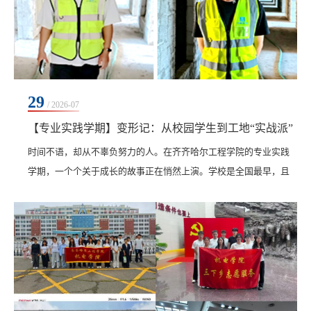
29
/ 2026-07
【专业实践学期】变形记：从校园学生到工地“实战派”
时间不语，却从不辜负努力的人。在齐齐哈尔工程学院的专业实践
学期，一个个关于成长的故事正在悄然上演。学校是全国最早，且
是目前唯一设置专业实践学期的高校，自2003年创设以来，已连续
开展24个学年。专业实践学期打破教室的围墙，把课堂搬到企业一
线，摒弃纸上谈兵，让学生在真实环境中，真学、真做，掌握真本
领。来自土木与管理学院工程管理专业的大三学生汪正和丁帅伟，
在中建二局专班大连海洋大学项目中，用七周时间完成...