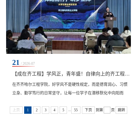
21
/ 2026-07
【成在齐工程】学风正，青年盛！自律向上的齐工程学子
在齐齐哈尔工程学院，好学风不是硬性规定，而是德育润心、习惯
立身、勤学笃行的日常坚守，让每一位学子在潜移默化中向阳而
生、向上成长。​好习惯，撑起好学风。细微习惯涵养品格，点滴坚
...
持促进改变。早起晨练、规律作息、整洁内务、文明言行，每一处
上页
1
2
3
4
5
55
下页
到第
页
跳转
细节都在打磨更好的自己。告别拖延与散漫，让自律、干净、守纪
成为青春的标签。专注课堂，不负好时光。教室是奋斗的主阵地。
教学相长的212学习法让课堂焕发活力：课前预习、课中...