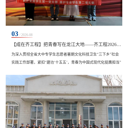
03
/ 2026-08
【成在齐工程】把青春写在龙江大地——齐工程2026“三下乡”圆满收官
为深入贯彻全省大中专学生志愿者暑期文化科技卫生“三下乡”社会
实践工作部署，紧扣“建功‘十五五’，青春为中国式现代化挺膺担当”
主题，齐齐哈尔工程学院立足办学定位，统筹各二级学院组建专业
化实践团队，分赴大庆、梅里斯达斡尔族区、克东县、安达市、龙
江县等地，构建起“红色铸魂研学+专业精准惠民”双线协同实践体
系。将行走的“大思政课”深耕于黑土地之上，组织青年学子以专业
所学服务群众、以实干担当助力乡村振兴，...