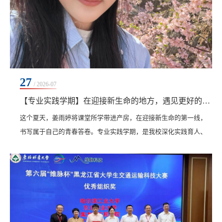
27
/ 2026-07
【专业实践学期】在迎接新生命的地方，遇见更好的自己
这个夏天，姜雨婷将课堂所学带进产房，在迎接新生命的第一线，
书写属于自己的青春答卷。专业实践学期，是我校深化实践育人、
推进产教融合的重要载体。从教室到病房，从课桌到产床，这段看
似不远的距离，却是每一位医学学子必经的成长之路。今天，让我
们走进医院产房，见证齐齐哈尔工程学院医学院助产学242班姜雨婷
同学在专业实践学期如何完成一场从“在校学生”到“生命守护者”的蜕
变。几个月前的课堂上，姜雨婷在笔记本上认真...