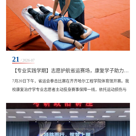
21
/ 2026-07
【专业实践学期】志愿护航省运赛场，康复学子助力拳击赛事
7月20日下午，省运会拳击比赛在齐齐哈尔工程学院体育馆开赛。我
校康复治疗学专业志愿者主动投身赛事保障一线，依托运动损伤与
康复微专业技能，为参赛运动员提供专业康复志愿服务，以青春力
量护航省运会赛事顺利开展。拳击赛事对抗激烈、强度较高，运动
员易出现关节扭伤、肌肉拉伤等损伤，对现场康复保障工作要求严
苛。我校志愿者坚守岗位、履职尽责，赛前为运动员开展肌群激活
放松，运用肌肉贴扎技术防护腕、肘易损部位，降低损...