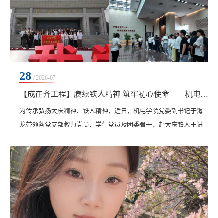
28
/ 2026-07
【成在齐工程】赓续铁人精神 筑牢初心使命​——机电学院党委及团委开展走进大庆铁人王进喜纪念馆三下乡研学实践活动
​为传承弘扬大庆精神、铁人精神，近日，机电学院党委副书记于海
龙带领各党支部教师党员、学生党员及团委骨干，赴大庆铁人王进
喜纪念馆开展红色研学“三下乡”实践活动，以实景课堂筑牢师生理
想信念根基。在讲解员引导下，师生依次参观“不屈的童年”“赤诚报
国”“艰苦创业”“科学求实”“无私奉献”七大主题展厅。从苦难童年磨
砺初心，到主动请缨奔赴油田；从“宁可少活二十年，拼命也要拿下
大油田”的铿锵誓言，到纵身泥浆...