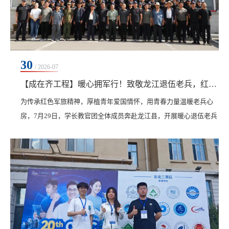
30
/ 2026-07
【成在齐工程】暖心拥军行！致敬龙江退伍老兵，红色薪火代代传
为传承红色军旅精神，厚植青年爱国情怀，用青春力量温暖老兵心
房，7月29日，学长教官团全体成员奔赴龙江县，开展暖心退伍老兵
慰问活动，与退伍老兵欢聚一堂，共忆军旅征程，共叙家国担当。
龙江县退役军人事务局副局长孟凡军致辞，充分肯定退伍老兵保家
卫国的卓越贡献，介绍当地退役军人优抚工作，并寄语青年学子铭
记老兵奉献、传承红色精神。老兵代表现场分享亲身军旅经历，朴
实真挚的讲述还原了热血戍边的峥嵘岁月，深深感染了...