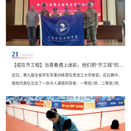
21
/ 2026-07
【成在齐工程】当青春遇上迷彩，他们把“齐工程”的名字写进全省荣誉榜
近日，第九届全省学生军事训练营在黑龙江大学收官。在比赛中，
我校代表队交出了一份令人满意的答卷：一等奖2项、二等奖2项、
三等奖4项，荣获“优秀组织单位”称号，夏春雪同学获得国家军事训
练营参赛资格。这是我校参赛以来取得的最好成绩，与东北林业大
学、黑龙江大学、哈尔滨理工大学等省内26所高校、110名选手同台
竞技，我校学子在轻武器射击、战术对抗、识图用图、战场医疗救
护等多个科目中沉着应战，最终脱颖而出。这不仅...