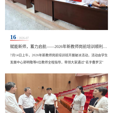
16
/ 2026-07
赋能新师，蓄力启航——2026年新教师岗前培训顺利开班
7月14日上午，2026年新教师岗前培训班开展破冰活动，活动由学生
发展中心郭明敬等6位教师全程指导，带领大家通过“名字叠罗汉”
“桃花朵朵开”等趣味游戏快速拉近距离，全体新教师积极参与，现
场欢声笑语不断，氛围轻松热烈。大家在游戏中快速熟悉彼此，打
破初次见面的隔阂，有效拉近了同事间距离，为后续岗前培训顺利
开展打下良好基础。7月15日上午，2026年新教师岗前培训班开班式
在图书馆601报告厅举行，教师发展中心主任潘宇...