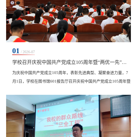
01
/ 2026-07
学校召开庆祝中国共产党成立105周年暨“两优一先”表彰大会
为庆祝中国共产党成立105周年，表彰先进典型、凝聚奋进力量，7
月1日，学校在图书馆601报告厅召开庆祝中国共产党成立105周年暨
“两优一先”表彰大会。校长、党委副书记曹然彬主持大会，校级党
员领导干部，受表彰的先进集体代表和优秀个人以及师生党员参
会。​大会在庄严雄壮的《中华人民共和国国歌》中拉开帷幕。学校
党委委员、党委组织部部长张苗带领与会党员重温入党誓词。铿锵
有力的誓言回荡在会场，与会党员回望入党初心、坚...