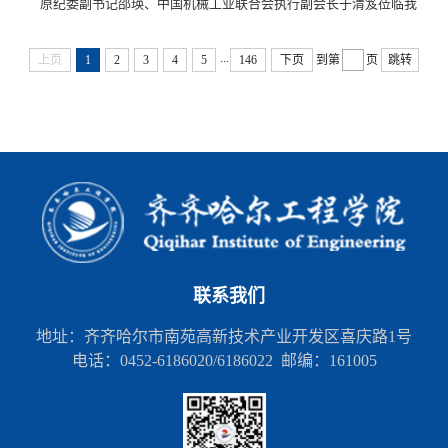
原纪委副书记邵瑛、中国机械工业联合会执行副会长于清笈莅临我
校开展为期一周的调研指导。学校创校校长、理事长曹勇安，党委
...
副书记、纪委书记、副校长陈景鑫，副校长张静热情接待，相关部
上页
1
2
3
4
5
146
下页
到第
页
跳转
门负责人陪同调研。6月6日，调研组深入学校产教融合基地、大健
康教育省级实验教学示范中心、新能源汽车实训中心、齐三机床等
场所实地走访，详细了解我校在产教融合创新、微专...
联系我们
地址：齐齐哈尔市南苑高新技术产业开发区喜庆路1号
电话：0452-6186020/6186022 邮编：161005