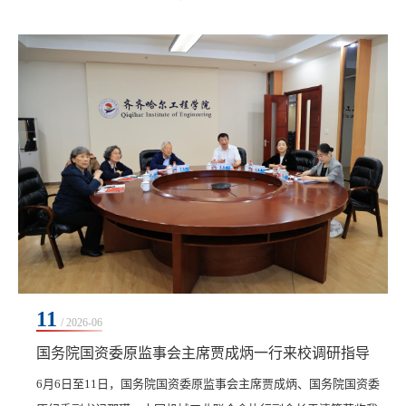
校领导及各职能部门负责人全程陪同迎检。汇报会在学校图书馆603
南会议室召开，由学校党委书记郭伟东主持。会上，于子超详细解
读了此次年检工作细则、核查标准与重点任务。他指出，年度年检
是规范民办高校办学行为、夯实办学根基、提质增效的重要抓手，
希望学校高度重视、积极对接，保障本次年检工作扎...
11
/ 2026-06
国务院国资委原监事会主席贾成炳一行来校调研指导
​6月6日至11日，国务院国资委原监事会主席贾成炳、国务院国资委