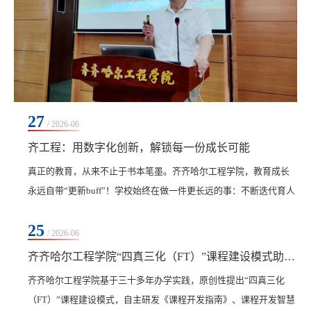
27
/ 2026-06
齐工程：用数字化创新，解锁每一份成长可能
真正的教育，从来不止于书本笔墨。齐齐哈尔工程学院，教育成长
永远自带“更新buff”！学校始终在做一件更长远的事：不断迭代育人
方法、创新管理方式，用与时俱进的创新力量，托举每一位师生的
25
成长。2026年6月27日，学校召开数字化新技术学习汇报会，全体教
/ 2026-06
职工参加。这不是一场普通的学习会，而是齐工程又一次自我革
齐齐哈尔工程学院“四真三化（FT）”课程建设模式助力海南科技职业大学硕士点建设
新、主动求变的进阶突破：我们一直在进步，只为给学生更好的教
‍齐齐哈尔工程学院基于三十多年办学实践，原创性提出“四真三化
育、更优的平台、更广阔的未来。没有空洞的话术，...
（FT）”课程建设模式，自主研发《课程开发指南》、课程开发智慧