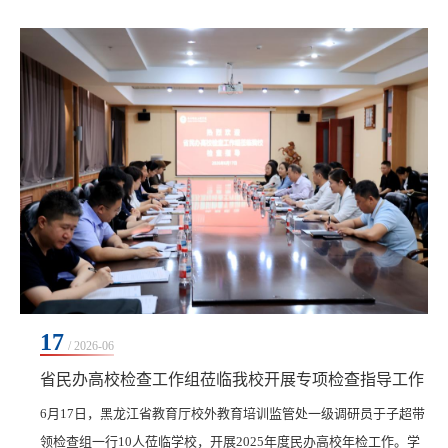
系统（课程通），将课程改革的逻辑层级推演到最小单位“课点”，
“以终为始”开发课程，“从始至终”保障质量，为解决教育发展所面临
的急难愁盼课程问题，提供了“中国方案”。“四真三化（FT）”课程
开发工作坊目前已成功举办90余期，吸引全国300余所院校、6000余
名教师积极参与，开发课程6000多门...
17
/ 2026-06
省民办高校检查工作组莅临我校开展专项检查指导工作
6月17日，黑龙江省教育厅校外教育培训监管处一级调研员于子超带
领检查组一行10人莅临学校，开展2025年度民办高校年检工作。学