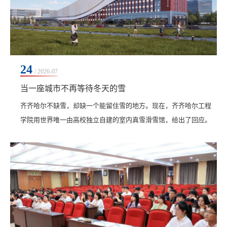
24
/ 2026-07
当一座城市不再等待冬天的雪
​齐齐哈尔不缺雪，却缺一个能留住雪的地方。现在，齐齐哈尔工程
学院用世界唯一由高校独立自建的室内真雪滑雪馆，给出了回应。
滑雪馆预计2027年建成使用，总投资7亿元，建筑面积6万平方米，
场馆内设初、中级雪道、雪圈道及专业教学训练区。造雪与温控系
统维持馆内恒定零下环境，让冬天被关在馆里，四季不融。很难用
一个词定义这座场馆的属性。说它是教育教学设施？它确实承担着
学校冰雪运动、设备运维、赛事服务、场馆管理等方...