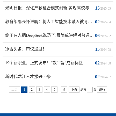
15
光明日报：深化产教融合模式创新 实现高校与产业发展共生共长
/2025-05
02
教育部部长怀进鹏：将人工智能技术融入教育教学全要素、全过程
/2025-04
06
终于有人把DeepSeek说透了!最简单讲解对普通人有什么机会
/2025-02
15
冰雪头条：审议通过！
/2024-08
02
19个新职业，正式发布！“数”“智”成新标签
/2024-08
02
新时代龙江人才振兴60条
/2024-07
...
上页
1
2
3
4
5
9
下页
到第
页
跳转